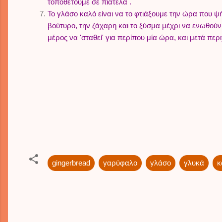
τοποθετούμε σε πιατέλα .
Το γλάσο καλό είναι να το φτιάξουμε την ώρα που ψήν
βούτυρο, την ζάχαρη και το ξύσμα μέχρι να ενωθούν
μέρος να 'σταθεί' για περίπου μία ώρα, και μετά πε
gingerbread
γαρύφαλο
γλάσο
γλυκά
κ
C
o
m