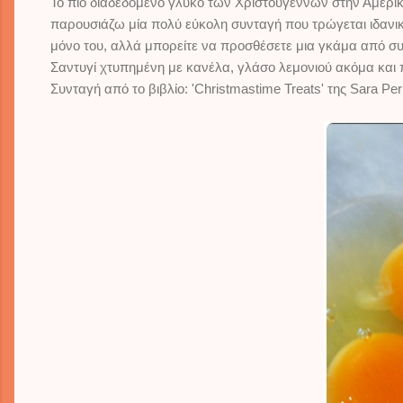
Το πιό διαδεδομένο γλυκό των Χριστουγέννων στην Αμερική, 
παρουσιάζω μία πολύ εύκολη συνταγή που τρώγεται ιδανικά
μόνο του, αλλά μπορείτε να προσθέσετε μια γκάμα από συ
Σαντυγί χτυπημένη με κανέλα, γλάσο λεμονιού ακόμα και 
Συνταγή από το βιβλίο: 'Christmastime Treats' της Sara Per
il