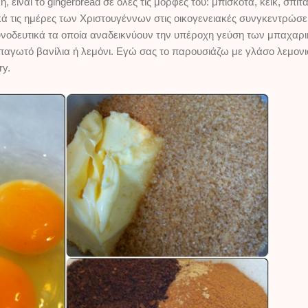
είναι το gingerbread σε όλες τις μορφές του: μπισκότα, κέικ, σπιτ
 τις ημέρες των Χριστουγέννων στις οικογενειακές συνγκεντρώσεις
νοδευτικά τα οποία αναδεικνύουν την υπέροχη γεύση των μπαχαρικ
παγωτό βανίλια ή λεμόνι. Εγώ σας το παρουσιάζω με γλάσο λεμονι
ry.