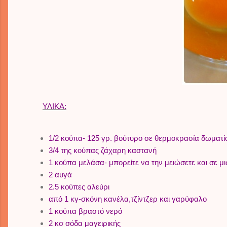
ΥΛΙΚΑ:
1/2 κούπα- 125 γρ. βούτυρο σε θερμοκρασία δωματί
3/4 της κούπας ζάχαρη καστανή
1 κούπα μελάσα- μπορείτε να την μειώσετε και σε μι
2 αυγά
2.5 κούπες αλεύρι
από 1 κγ-σκόνη κανέλα,τζίντζερ και γαρύφαλο
1 κούπα βραστό νερό
2 κσ σόδα μαγειρικής