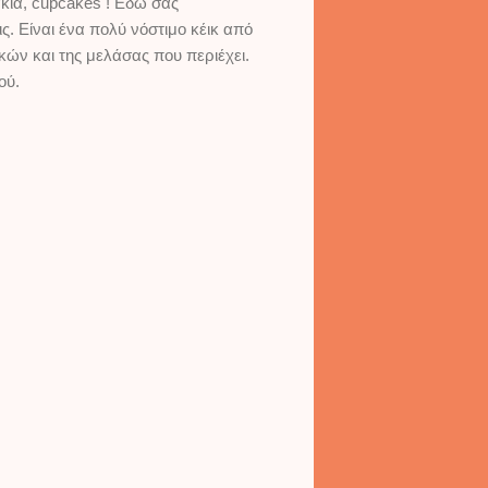
άκια, cupcakes ! Εδώ σας
. Είναι ένα πολύ νόστιμο κέικ από
ών και της μελάσας που περιέχει.
ού.