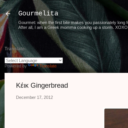
Gourmelita
Gourmet: when the first bite makes you passionately long for
After all, I am a Greek momma cooking up a storm. XOXO 
Translate
Powered by
Translate
Κέικ Gingerbread
December 17, 2012