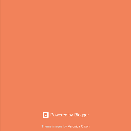
πάντα ευγνώμων. Είναι απλώς εξαιρετική !
Όσο πρέπει καυτερή, όσο πρέπει γλυκιά και
όσο πρέπει πρωτότυπη λόγω γαρίδας,
αυτήν την ρεβυθάδα πρέπει να την φάτε
μαζί με ένα άσπρο ρύζι και λίγο γιαούρτι.
ΥΛΙΚΑ: 1 πακέτο ρεβύθια 15-20 μεγάλες
γαρίδες με το κέλυφος 2-3 πράσα 2
κόκκινες πιπεριές Φλωρίν...
Powered by Blogger
Theme images by
Veronica Olson