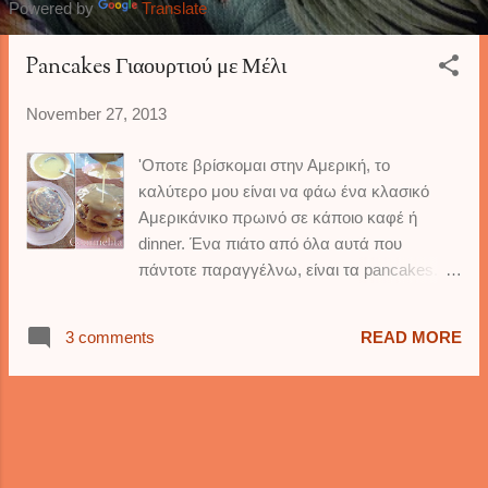
Powered by
Translate
s
Pancakes Γιαουρτιού με Μέλι
November 27, 2013
'Οποτε βρίσκομαι στην Αμερική, το
καλύτερο μου είναι να φάω ένα κλασικό
Αμερικάνικο πρωινό σε κάποιο καφέ ή
dinner. Ένα πιάτο από όλα αυτά που
πάντοτε παραγγέλνω, είναι τα pancakes. Η
ποικιλία που υπάρχει σε αυτά είναι μεγάλη.
Εδώ σας δίνω μια πιο ελληνική εκδοχή τους.
3 comments
READ MORE
Αφράτα, μαλακά pancakes, γαρνιρισμένα
με ένα υπέροχο σιρόπι από μέλι, γιαούρτι
και βούτυρο...πρωινή ευδαιμονία το λέω
εγώ, πείτε το όπως θέλετε εσείς ! Αυτή η
συνταγή είναι προσαρμοσμένη από εμένα,
και την ανακάλυψα σε αμερικάνικο