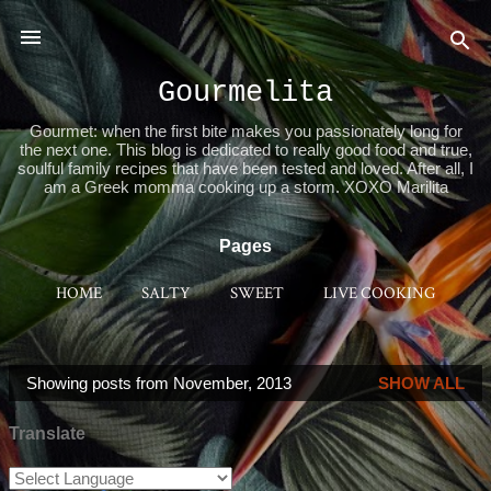
Skip to main content
Gourmelita
Gourmet: when the first bite makes you passionately long for
the next one. This blog is dedicated to really good food and true,
soulful family recipes that have been tested and loved. After all, I
am a Greek momma cooking up a storm. XOXO Marilita
Pages
HOME
SALTY
SWEET
LIVE COOKING
PLACES 2B
GENERAL INSTRUCTIONS
MORE…
Showing posts from November, 2013
SHOW ALL
VIDEOS
P
o
Translate
s
t