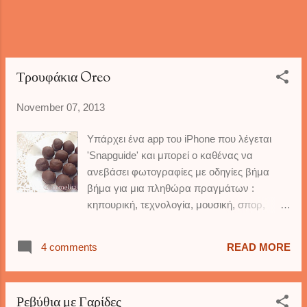
4 κεφαλάκια 150 γρ τριμμένη παρμεζάνα
λίγο ελαιόλαδο Για την μπεσαμέλ: 1
λίτρο γάλα 90 γρ βούτυρο 45 γρ αλεύρι
τριμμένο μοσχοκάρυδο αλατοπίπερο
ΟΔΗΓΙΕΣ: Πλέ...
Τρουφάκια Oreo
November 07, 2013
Υπάρχει ένα app του iPhone που λέγεται
'Snapguide' και μπορεί ο καθένας να
ανεβάσει φωτογραφίες με οδηγίες βήμα
βήμα για μια πληθώρα πραγμάτων :
κηπουρική, τεχνολογία, μουσική, σπορ,
ποτά, χειροτεχνία, ομορφιά, και φυσικά
φαγητά και γλυκά. Είναι το νέο μου
4 comments
READ MORE
αγαπημένο app, και το επισκέπτομαι πολύ
συχνά. Με ενθουσιάζει ! Ειδικά στα φαγητά
και στα γλυκά, είναι τόσο ωραίο να βρίσκεις
Ρεβύθια με Γαρίδες
συνταγές από όλες τις χώρες του κόσμου,