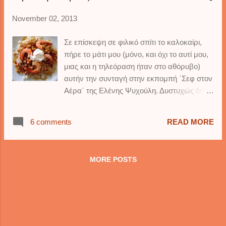
που εκτελεί ο καθένας στην κουζίνα του...
November 02, 2013
Αυτή η συνταγή είναι βασισμένη σε μια από
αυτές, που μου φάνηκε κολασμένα νόστιμη
Σε επίσκεψη σε φιλικό σπίτι το καλοκαίρι,
και εύκολη ! Δεν έπεσα έξω...τα τρουφάκια
πήρε το μάτι μου (μόνο, και όχι το αυτί μου,
αυτά φαγώθηκαν σε χρόνους ρεκόρ από τα
μιας και η τηλεόραση ήταν στο αθόρυβο)
παιδιά μου, εμένα και την ευρύτερη
αυτήν την συνταγή στην εκπομπή ΄Σεφ στον
οικογένεια μας. Μπορείτε να
Αέρα΄ της Ελένης Ψυχούλη. Δυστυχώς δεν
χρησιμοποιήσετε και λευκή σοκολάτα ή και
άκουσα ούτε το όνομα του σεφ που είχε
γάλακτος για την επικάλυψη τους.
καλεσμένο και την εκτέλεσε, ούτε και τις
Δοκιμάστε τα και θα παραμιλήσετε...
6 comments
READ MORE
ακριβείς οδηγίες. Για να μην σας πω ότι
ΥΛΙΚΑ: 1 πακέτο cream cheese, το
κοιτούσα και πλαγίως ώστε να μην είμαι
οικογενειακό μέγεθος 2 πακέτα μπισκότα
αγενής προς την οικοδέσποινα μου...Όπως
Oreo's 2 πλάκες κουβερτούρας
MORE POSTS
και να'χει σημείωσα ότι πρόλαβα στο κινητό
ΟΔΗΓΙΕΣ : Τοποθετούμε τα μπισ...
μου-λατρεμένο iphone με τα notes σου- και
την έφτιαξα την επομένη κιόλας. Πρόσθεσα
το κάτι τις μου φυσικά, αλλά θέλω να ελπίζω
ότι δεν 'ξέφυγα' πολύ από την αρχική
συνταγή του σεφ στον οποίο θα είμαι για