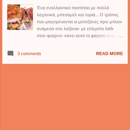
βούτυρο 3 κσ κανέλα, και λίγη ακόμα 1
Ένα εναλλακτικό παστίτσιο με πολλά
κούπα καρύδια χοντροαλεσμένα 6-8 ξερά
λαχανικά, μπεσαμέλ και τυριά... Ο τρόπος
σύκα 1/2 φλούδα πορτοκαλιού ολόκληρη 1
που μαγειρέυονται οι μελιτζάνες πριν μπουν
πρέζα μοσχοκάρυδο 1 βανίλια
ανάμεσα στα λαζάνια- με ελάχιστο λάδι
ΟΔΗΓΙΕΣ: Προθερμαίνουμε τον φούρνο μας
στον φούρνο- κάνει αυτό το φαγητό ελαφρύ.
στους 180 βαθμούς Κελσίου. Βουτυρώνουμε
Τα λαζάνια πρέπει να είναι το πιο
ελαφρά ένα στρογγυλό ταψί των 25
αγαπημένο ζυμαρικό φούρνου των Ιταλών.
εκατοστών περίπου, και το 'αλευρώνουμε'
3 comments
READ MORE
Η συγκεκριμένη συνταγή από το βιβλίο της
με λίγη κανέλα. Αλέθουμε τα καρύδια και
Ann Willan, 'Perfect Pasta' περιείχε μόνο
κόβουμε σε μικρά κομματάκια τα σύκα,
μελιτζάνες και ντομάτες, αλλά εγώ την
κατά προτίμηση με ένα ψαλίδι...
εμπλούτισα με κολοκυθάκια. Ταιριάζουν
πολύ και το ωραίο είναι ότι δεν λιώνουν στο
ψήσιμο. 'Κρατάνε' λίγο, μένουν τραγανά και
κάνουν αντίθεση με τις μελιτζάνες και τις
ντομάτες που μαζί με την μοτσαρέλα,
λιώνουν στο στόμα... ΥΛΙΚΑ: 1 πακέτο
λαζάνια 3-4 μελιτζάνες 3 κολοκυθάκια
μεγάλα 4-5 ντομάτες 250 γρ μοτσαρέλα ή 3-