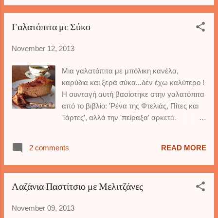
πρόσφατα τον Βαγγέλη Δρίσκα στην υπέροχη
κουζίνα που έχει δημιουργήσει, και εκτός από
Γαλατόπιτα με Σύκο
εξαιρετικός σεφ, είναι και γλυκύτατος άνθρωπος.
Όσοι κερδίσουν αυτόν τον διαγωνισμό θα είναι το
November 12, 2013
λιγότερο υπερτυχεροί !!! Καλή σας επιτυχία ;)
"Love Beer @ Home: Στρώνουμε το πιο
Μια γαλατόπιτα με μπόλικη κανέλα,
γιορτινό τραπέζι για τους λάτρεις της μπίρας ! Ο
καρύδια και ξερά σύκα...δεν έχω καλύτερο !
νέος διαγωνισμός της Αθηναϊκής Ζυθοποιίας
Η συνταγή αυτή βασίστηκε στην γαλατόπιτα
φέρνει τον κόσμο της μπίρας στα σπίτια των
από το βιβλίο: 'Ρένα της Φτελιάς, Πίτες και
καταναλωτών και τους χαρίζει ένα ξεχωριστό
Τάρτες', αλλά την 'πείραξα' αρκετά.
εορταστικό τραπέζι παρέα με το ν Βαγγέλη
Αντικατέστησα την λευκή ζάχαρη με
Δρίσκα ! ​ Νοέμβριος 201 3 : Οι γιορτές
καστανή, πρόσθεσα φλούδα πορτοκαλιού
πλησιάζουν ...
2 comments
READ MORE
για άρωμα, μοσχοκάρυδο, και φυσικά, τα
σύκα. Το αποτέλεσμα ήταν μια πλούσια,
νόστιμη, κρεμώδης πίτα που την γεύση της
Λαζάνια Παστίτσιο με Μελιτζάνες
μόνο παρηγορητική την λες... ΥΛΙΚΑ: 7
κούπες γάλα 7 αυγά 1 κούπα σιμιγδάλι ψιλό
November 09, 2013
2 φλυτζάνια καστανή ζάχαρη 200 γρ