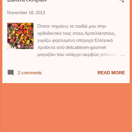
Σαλάτα Οσπρίων
για λίγα λεπτά θα βρεθείτε στον παράδεισο.
μέσα το 'άσπρο' μέρος...
Επίσης τέλεια ταιριάζει με ζαχαρούχο ή
November 18, 2013
κρέμα γάλακτος. Το τρώω την στιγμή που
σας γράφω αυτές τις γραμμές, και ειλικρινά
Όποτε πηγαίνω τα παιδιά μου στην
νιώθω ότι το αδικώ. Η περιγραφή μου είναι
ορθοδοντικό τους στους Αμπελόκηπους,
φτωχή μπροστά στην εξαιρετική του γεύση!
γυρίζω φορτωμένη υπέροχα Ελληνικά
Χρησιμοποίησα τρία διαφορετικά είδη
προϊόντα από delicattesen-gourmet
μήλου, Φούτζι-Στάρκιν-Γκραν Σμιθ, τα οποία
μαγαζάκι που υπάρχει ακριβώς απέναντι
ενώθηκαν πολύ αρμονικά και δημιούργησαν
από το γραφείο της γιατρού. Συνήθως τα
μια γεύση θεϊκή. Η κρέμα συμπληρώνει την
παιδιά διαλέγουν τα τρόφιμα που θέλουν, κι
γλυκιά οξύτητα των μήλων και της κανέλας
2 comments
READ MORE
ενώ η κόρη μου είναι εύκολη στα γούστα
υπέροχα, και τα αμύγδαλα δίνουν μια άλλη
της-ζάχαρη δώσ'της και την ψυχή της πάρε-
διάσταση στο γλυκό αυτό. Δεν σας είπα το
ο γιός μου διαλέγει ότι καλύτερο έχει να
καλύτερο όμως: φτιάχνεται μέσα σε 10
προσφέρει η Ελληνική φύση- βαζάκια με
λεπτά και είναι πανεύκολο. Καλοφάγωτο ...
κρίθαμο, σαρδέλες Καλλονής, ξηρούς
καρπούς και υπέροχα αποξηραμένα
φρούτα, φρέσκα λαχανικά και φρούτα,
τύπου αλμύρα, σπαράγγια, ρόδια, λωτούς