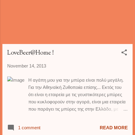
και πάει λέγοντας. Αυτονόητο είναι ότι η
επίσκεψη στην ορθοδοντικό κοστίζει αρκετά,
και όχι λόγω της γιατρού ! Την τελευταία
φορά που πήγαμε λοιπόν, ο
'γκουρμεδιάρης' γιός μου-ξεκάθαρα δικός
μου, γιατί το μήλο κάτω από την μηλιά θα
πέσει, που αλλού?- μέσα σε όλα τα άλλα
που διάλεξε, μου έβαλε στο χέρι και ένα
LoveBeer@Home !
πακέτο με ανάμεικτα όσπρια, με την
ονομασία 'Κρητική Οσπριάδα' και μου είπε:
November 14, 2013
"Θέλω να μας μα...
Η αγάπη μου για την μπύρα είναι πολύ μεγάλη.
Για την Αθηναϊκή Ζυθοποιία επίσης... Εκτός του
ότι είναι η εταιρεία με τις γευστικότερες μπύρες
που κυκλοφορούν στην αγορά, είναι μια εταιρεία
που παράγει τις μπύρες της στην Ελλάδα, με
Έλληνες εργαζόμενους και με πρώτες ύλες από
Έλληνες παραγωγούς. Όταν λοιπόν έλαβα το
1 comment
READ MORE
παρακάτω δελτίο τύπου ενθουσιάστικα ! Γνώρισα