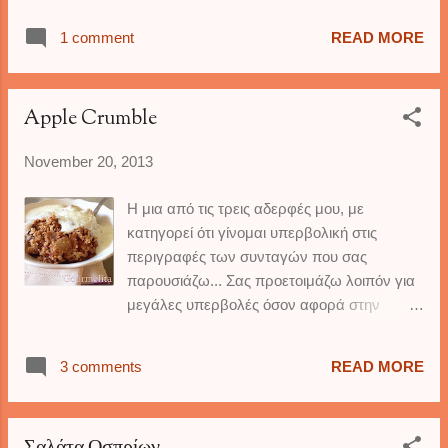
φιλέτα γαλοπούλας στην ουσία πανάρονται
1 comment
READ MORE
και τηγανίζονται και σερβίρονται με την
υπέροχη σάλτσα που φτιάχνεται μέσα σε 2-
3 λεπτά. Μπορείτε να τα αντικαταστήσετε
Apple Crumble
και με φιλέτα από κοτόπουλο. Σερβίρετε
αυτό το φαγητό με ένα λευκό αρωματικό
November 20, 2013
ρύζι, και συνοδέψτε το με ένα καλό ποτήρι
λευκό κρασί. ΥΛΙΚΑ: 4-5 λεπτά φιλέτα
Η μια από τις τρεις αδερφές μου, με
γαλοπούλας 1 λεμόνι 3/4 κούπας αλεύρι 1
κατηγορεί ότι γίνομαι υπερβολική στις
κγ αλάτι πιπέρι 1 κγ ζάχαρη 1-2 σκελίδες
περιγραφές των συνταγών που σας
σκόρδο 1 κσ κάπαρη 1/2 κούπα ζωμός
παρουσιάζω... Σας προετοιμάζω λοιπόν για
κοτόπουλου (χρησιμοποιήστε κύβο
μεγάλες υπερβολές όσον αφορά στην
κοτόπουλου και 1/2 κούπα ζεστό νερό) 60
συγκεκριμένη συνταγή. Είναι μακράν το
περίπου γρ βούτυρο ελαιόλαδο
νοστιμότερο crumble που έχω φτιάξει και
ΟΔΗΓΙΕΣ: Ξεπλένουμε και στεγνώνουμε
3 comments
READ MORE
φάει! Δεν υπάρχει... Όσο γλυκό πρέπει, όσο
καλά τα φιλέτα μας, με χαρτί κουζίνας.
ζουμερό πρέπει και όσο τραγανό πρέπει-
Ξεφλουδίζουμε με ένα μαχαίρι την φλούδα
σερβίρετε το ιδανικά με κρέμα custard-και
του λεμονιού, προσέχοντας να μην έχει