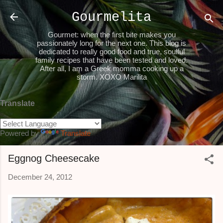
Skip to main content
Gourmelita
Gourmet: when the first bite makes you
passionately long for the next one. This blog is
dedicated to really good food and true, soulful
family recipes that have been tested and loved.
After all, I am a Greek momma cooking up a
storm. XOXO Marilita
Translate
Powered by
Translate
Eggnog Cheesecake
December 24, 2012