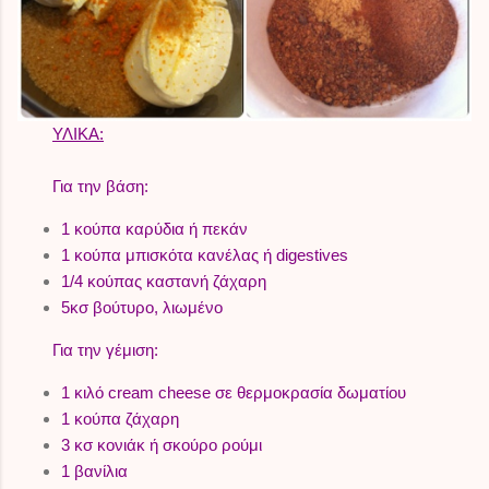
ΥΛΙΚΑ:
Για την βάση:
1 κούπα καρύδια ή πεκάν
1 κούπα μπισκότα κανέλας ή digestives
1/4 κούπας καστανή ζάχαρη
5κσ βούτυρο, λιωμένο
Για την γέμιση:
1 κιλό cream cheese σε θερμοκρασία δωματίου
1 κούπα ζάχαρη
3 κσ κονιάκ ή σκούρο ρούμι
1 βανίλια