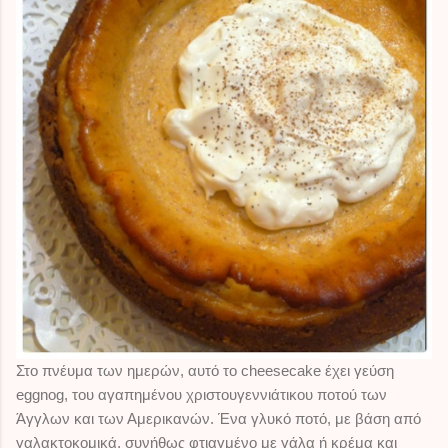
Στο πνέυμα των ημερών, αυτό το cheesecake έχει γεύση
eggnog, του αγαπημένου χριστουγεννιάτικου ποτού των
Άγγλων και των Αμερικανών. Ένα γλυκό ποτό, με βάση από
γαλακτοκομικά, συνήθως φτιαγμένο με γάλα ή κρέμα και