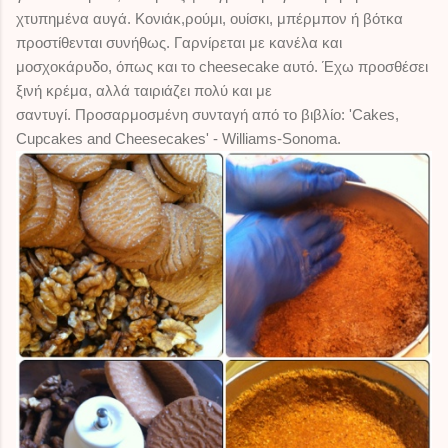
χτυπημένα αυγά. Κονιάκ,ρούμι, ουίσκι, μπέρμπον ή βότκα
προστίθενται συνήθως. Γαρνίρεται με κανέλα και
μοσχοκάρυδο, όπως και το cheesecake αυτό. Έχω προσθέσει
ξινή κρέμα, αλλά ταιριάζει πολύ και με
σαντυγί. Προσαρμοσμένη συνταγή από το βιβλίο: 'Cakes,
Cupcakes and Cheesecakes' - Williams-Sonoma.
il