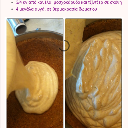
3/4 κγ από κανέλα, μοσχοκάρυδο και τζίντζερ σε σκόνη
4 μεγάλα αυγά, σε θερμοκρασία δωματίου