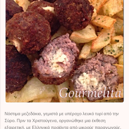
Νόστιμα μεζεδάκια, γεμιστά με υπέροχο λευκό τυρί από την
Σύρο. Πριν τα Χριστούγενα, οργανώθηκε μια έκθεση
εξαιρετική, με Ελληνικά προϊόντα από μικρούς παραγωγούς.