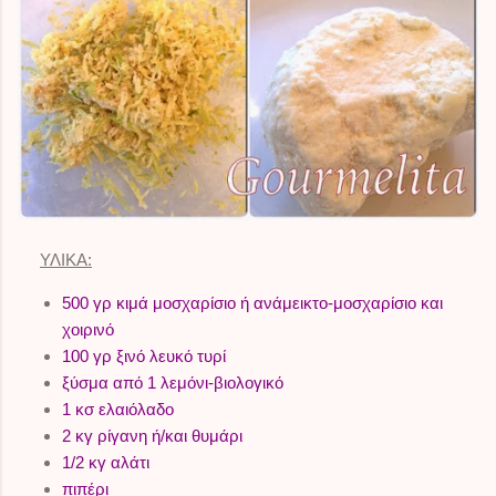
ΥΛΙΚΑ:
500 γρ κιμά μοσχαρίσιο ή ανάμεικτο-μοσχαρίσιο και
χοιρινό
100 γρ ξινό λευκό τυρί
ξύσμα από 1 λεμόνι-βιολογικό
1 κσ ελαιόλαδο
2 κγ ρίγανη ή/και θυμάρι
1/2 κγ αλάτι
πιπέρι