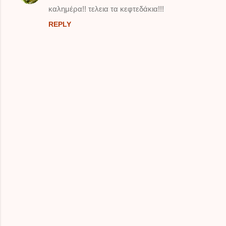
o
καλημέρα!! τελεια τα κεφτεδάκια!!!
m
REPLY
m
e
n
t
s
P
o
s
t