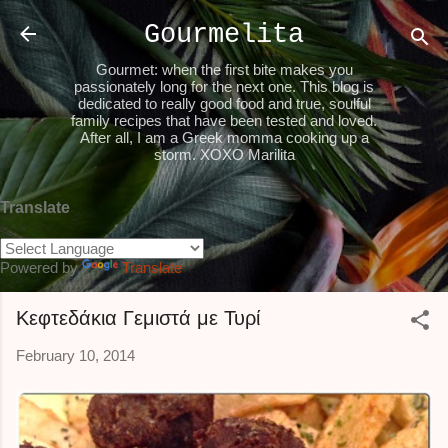
Skip to main content
Gourmelita
Gourmet: when the first bite makes you
passionately long for the next one. This blog is
dedicated to really good food and true, soulful
family recipes that have been tested and loved.
After all, I am a Greek momma cooking up a
storm. XOXO Marilita
Translate
Powered by
Translate
Κεφτεδάκια Γεμιστά με Τυρί
February 10, 2014