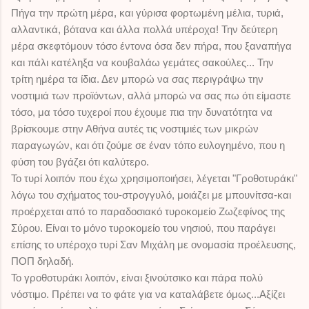
Πήγα την πρώτη μέρα, και γύρισα φορτωμένη μέλια, τυριά,
αλλαντικά, βότανα και άλλα πολλά υπέροχα! Την δεύτερη
μέρα σκεφτόμουν τόσο έντονα όσα δεν πήρα, που ξαναπήγα
και πάλι κατέληξα να κουβαλάω γεμάτες σακούλες... Την
τρίτη ημέρα τα ίδια. Δεν μπορώ να σας περιγράψω την
νοστιμιά των προϊόντων, αλλά μπορώ να σας πω ότι είμαστε
τόσο, μα τόσο τυχεροί που έχουμε πια την δυνατότητα να
βρίσκουμε στην Αθήνα αυτές τις νοστιμιές των μικρών
παραγωγών, και ότι ζούμε σε έναν τόπο ευλογημένο, που η
il
φύση του βγάζει ότι καλύτερο.
Το τυρί λοιπόν που έχω χρησιμοποιήσει, λέγεται "Γροθοτυράκι"
λόγω του σχήματος του-στρογγυλό, μοιάζει με μπουνίτσα-και
προέρχεται από το παραδοσιακό τυροκομείο Ζωζεφίνος της
Σύρου. Είναι το μόνο τυροκομείο του νησιού, που παράγει
επίσης το υπέροχο τυρί Σαν Μιχάλη με ονομασία προέλευσης,
ΠΟΠ δηλαδή.
Το γροθοτυράκι λοιπόν, είναι
ξινούτσικο και πάρα πολύ
νόστιμο. Πρέπει να το φάτε για να καταλάβετε όμως...Αξίζει