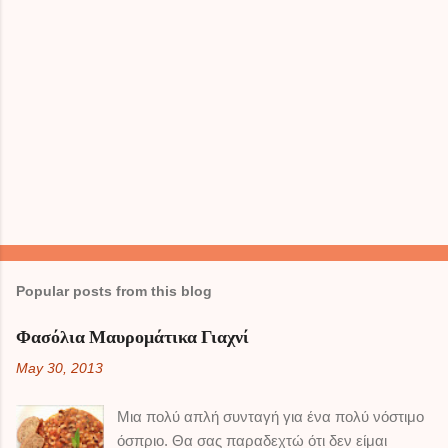
a
C
o
m
m
e
n
t
Popular posts from this blog
Φασόλια Μαυρομάτικα Γιαχνί
May 30, 2013
Μια πολύ απλή συνταγή για ένα πολύ νόστιμο
όσπριο. Θα σας παραδεχτώ ότι δεν είμαι