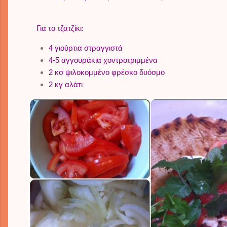
Για το τζατζίκι:
4 γιούρτια στραγγιστά
4-5 αγγουράκια χοντροτριμμένα
2 κσ ψιλοκομμένο φρέσκο δυόσμο
2 κγ αλάτι