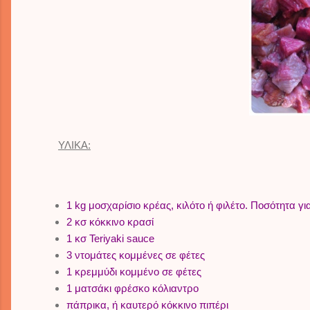
ΥΛΙΚΑ:
1 kg μοσχαρίσιο κρέας, κιλότο ή φιλέτο. Ποσότητα γ
2 κσ κόκκινο κρασί
1 κσ Teriyaki sauce
3 ντομάτες κομμένες σε φέτες
1 κρεμμύδι κομμένο σε φέτες
1 ματσάκι φρέσκο κόλιαντρο
πάπρικα, ή καυτερό κόκκινο πιπέρι