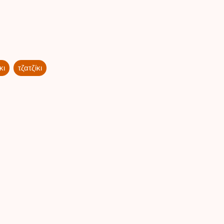
κι
τζατζίκι