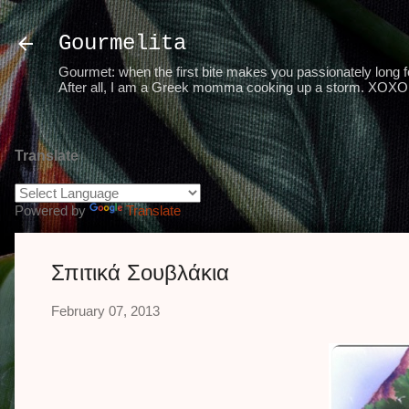
Gourmelita
Gourmet: when the first bite makes you passionately long for
After all, I am a Greek momma cooking up a storm. XOXO 
Translate
Powered by
Translate
Σπιτικά Σουβλάκια
February 07, 2013