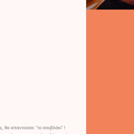
, θα απαντούσα: "το σουβλάκι" !