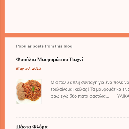
Popular posts from this blog
Φασόλια Μαυρομάτικα Γιαχνί
May 30, 2013
Μια πολύ απλή συνταγή για ένα πολύ νό
τρελαίνομαι κιόλας ! Τα μαυρομάτικα εί
φάω εγώ δύο πιάτα φασόλια... ΥΛΙΚΑ: 
χοντροκομμένες 4 ντομάτες ώριμες 1 κ
κατσαρόλα τοποθετούμε τα φασόλια μαζί
τοποθετούμε το ελαιόλαδο, και σωτάρου
φασόλια και σωτάρουμε για 2-3 λεπτά ακ
Πάστα Φλόρα