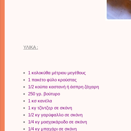
ΥΛΙΚΑ :
1 κολοκύθα μέτριου μεγέθους
1 πακέτο φύλο κρούστας
1/2 κούπα καστανή ή άσπρη ζάχαρη
250 γρ. βούτυρο
1 κσ κανέλα
1 κγ τζίντζερ σε σκόνη
1/2 κγ γαρύφαλλο σε σκόνη
1/4 κγ μοσχοκάρυδο σε σκόνη
1/4 κγ μπαχάρι σε σκόνη