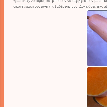
θρεπτικές, νόστιμες, και μπορούν να σερβιριστούν με ποικ
οικογενειακή συνταγή της ξαδέρφης μου. Δοκιμάστε την, αξ
il