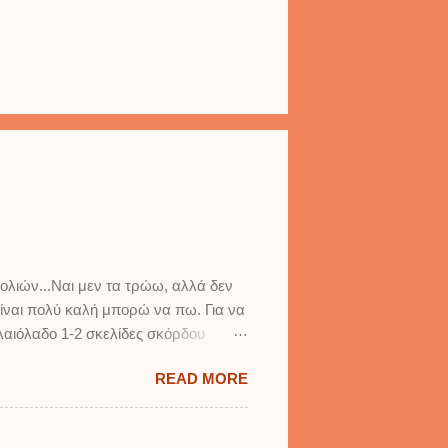
ολιών...Ναι μεν τα τρώω, αλλά δεν
είναι πολύ καλή μπορώ να πω. Για να
αιόλαδο 1-2 σκελίδες σκόρδου
τι, πιπέρι ΟΔΗΓΙΕΣ: Σε μεγάλη
READ MORE
νουμε. Στην ίδια κατσαρόλα
 μαλακώσουν. Προσθέτουμε τα
ρδο για να μην είναι βαρύ τ...