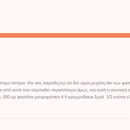
στιμο όσπριο. Θα σας παραδεχτώ ότι δεν είμαι μεγάλη fan των φασ
ναι από αυτά που συμπαθώ περισσότερο όμως, και αυτή η συνταγή 
500 γρ φασόλια μαυρομάτικα 4-5 κρεμμυδάκια ξερά 1/2 κούπα ελ
ουτί ντομάτας τριμμένης λίγα φύλλα δυόσμου 3 φύλλα δάφνης αλά
 με άφθονο κρύο νερό. Βράζουμε για 20 λεπτά, και μετά τα σουρώ
με το κρεμμύδι που έχουμε ψιλοκόψει, και το σκόρδο. Θέλουμε να
όμα ανακατεύοντας απαλά. Στο τέλος εαν θέλουμε αφαιρούμε το σκό