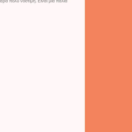
άρα πολύ νόστιμη. Είναι μια παλιά