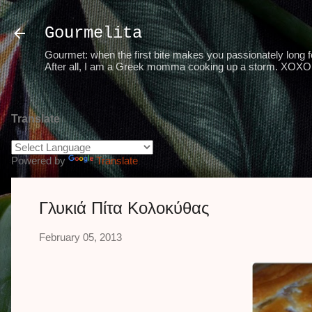
Gourmelita
Gourmet: when the first bite makes you passionately long for
After all, I am a Greek momma cooking up a storm. XOXO 
Translate
Powered by
Translate
Γλυκιά Πίτα Κολοκύθας
February 05, 2013