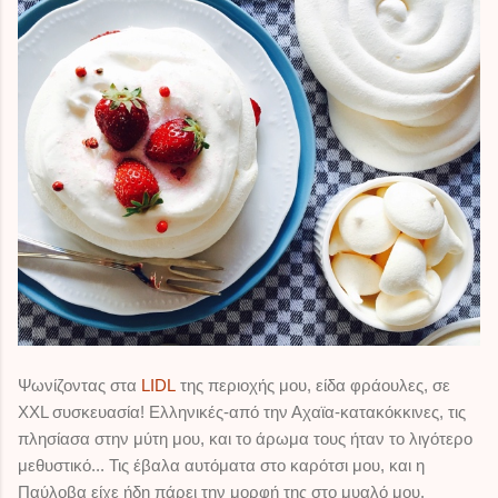
il
Ψωνίζοντας στα
LIDL
της περιοχής μου, είδα φράουλες, σε
XXL συσκευασία! Ελληνικές-από την Αχαϊα-κατακόκκινες, τις
πλησίασα στην μύτη μου, και το άρωμα τους ήταν το λιγότερο
μεθυστικό... Τις έβαλα αυτόματα στο καρότσι μου, και η
Παύλοβα είχε ήδη πάρει την μορφή της στο μυαλό μου.