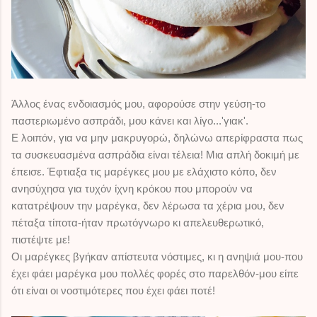
Άλλος ένας ενδοιασμός μου, αφορούσε στην γεύση-το
παστεριωμένο ασπράδι, μου κάνει και λίγο...'γιακ'.
Ε λοιπόν, για να μην μακρυγορώ, δηλώνω απερίφραστα πως
τα συσκευασμένα ασπράδια είναι τέλεια! Μια απλή δοκιμή με
έπεισε. Έφτιαξα τις μαρέγκες μου με ελάχιστο κόπο, δεν
ανησύχησα για τυχόν ίχνη κρόκου που μπορούν να
κατατρέψουν την μαρέγκα, δεν λέρωσα τα χέρια μου, δεν
πέταξα τίποτα-ήταν πρωτόγνωρο κι απελευθερωτικό,
πιστέψτε με!
Οι μαρέγκες βγήκαν απίστευτα νόστιμες, κι η ανηψιά μου-που
έχει φάει μαρέγκα μου πολλές φορές στο παρελθόν-μου είπε
ότι είναι οι νοστιμότερες που έχει φάει ποτέ!