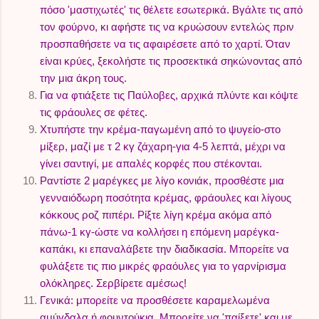
πόσο 'μαστιχωτές' τις θέλετε εσωτερικά. Βγάλτε τις από
τον φούρνο, κι αφήστε τις να κρυώσουν εντελώς πριν
προσπαθήσετε να τις αφαιρέσετε από το χαρτί. Όταν
είναι κρύες, ξεκολήστε τις προσεκτικά σηκώνοντας από
την μια άκρη τους.
Για να φτιάξετε τις Παύλοβες, αρχικά πλύντε και κόψτε
τις φράουλες σε φέτες.
Χτυπήστε την κρέμα-παγωμένη από το ψυγείο-στο
μίξερ, μαζί με τ 2 κγ ζάχαρη-για 4-5 λεπτά, μέχρι να
γίνει σαντιγί, με απαλές κορφές που στέκονται.
Ραντίστε 2 μαρέγκες με λίγο κονιάκ, προσθέστε μια
γενναιόδωρη ποσότητα κρέμας, φράουλες και λίγους
κόκκους ροζ πιπέρι. Ρίξτε λίγη κρέμα ακόμα από
πάνω-1 κγ-ώστε να κολλήσει η επόμενη μαρέγκα-
καπάκι, κι επαναλάβετε την διαδικασία. Μπορείτε να
φυλάξετε τις πιο μικρές φραόυλες για το γαρνίρισμα
ολόκληρες. Σερβίρετε αμέσως!
Γενικά: μπορείτε να προσθέσετε καραμελωμένα
αμύγδαλα ή φουντούκια. Μπορείτε να 'παίξετε' και με