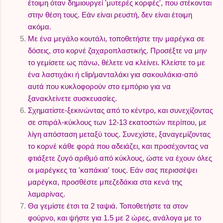
έτοιμη όταν δημιουργεί 'μυτερές κορφές', που στέκονται
στην θέση τους. Εάν είναι ρευστή, δεν είναι έτοιμη
ακόμα.
Με ένα μεγάλο κουτάλι, τοποθετήστε την μαρέγκα σε
δόσεις, στο κορνέ ζαχαροπλαστικής. Προσέξτε να μην
το γεμίσετε ως πάνω, θέλετε να κλείνει. Κλείστε το με
ένα λαστιχάκι ή clip/μανταλάκι για σακουλάκια-από
αυτά που κυκλοφορούν στο εμπόριο για να
ξανακλείνετε συσκευασίες.
Σχηματίστε-ξεκινώντας από το κέντρο, και συνεχίζοντας
σε σπιράλ-κύκλους των 12-13 εκατοστών περίπου, με
λίγη απόσταση μεταξύ τους. Συνεχίστε, ξαναγεμίζοντας
το κορνέ κάθε φορά που αδειάζει, και προσέχοντας να
φτιάξετε ζυγό αριθμό από κύκλους, ώστε να έχουν όλες
οι μαρέγκες τα 'καπάκια' τους. Εάν σας περισσέψει
μαρέγκα, προσθέστε μπεζεδάκια στα κενά της
λαμαρίνας.
Θα γεμίστε έτσι τα 2 ταψιά. Τοποθετήστε τα στον
φούρνο, και ψήστε για 1.5 με 2 ώρες, ανάλογα με το