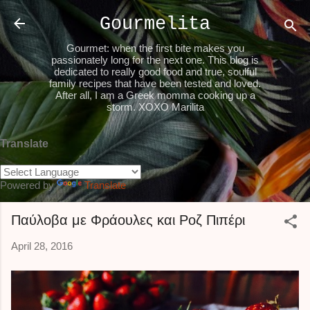
Skip to main content
Gourmelita
Gourmet: when the first bite makes you
passionately long for the next one. This blog is
dedicated to really good food and true, soulful
family recipes that have been tested and loved.
After all, I am a Greek momma cooking up a
storm. XOXO Marilita
Translate
Powered by
Translate
Παύλοβα με Φράουλες και Ροζ Πιπέρι
April 28, 2016