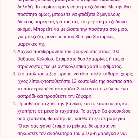
δηλαδή. Το περίσσευμα γίνεται μπεζεδάκια. Με την ίδια
ποσότητα όμως, μπορείτε να φτιάξετε 2 μεγάλους
δίσκους μαρέγκας για τούρτα, και μερικά μπεζεδάκια
ακόμα. Μπορείτε να μειώσετε την ποσότητα στο μισό,
για μπεζέδες μόνο-περίπου 30-ή για 3 ατομικές
μαρέγκες πχ.
Αρχικά προθερμάνετε τον φούρνο σας στους 100
βαθμούς Κελσίου. Ετοιμάστε δυο λαμαρίνες ή ταψιά,
στρώνοντας τες με αντικολλητικό χαρτί ψησίματος.
Στο μπολ του μίξερ-πρέπει να είναι πολύ καθαρό, χωρίς
ίχνος λίπους-τοποθετήστε 12 κουταλιές της σούπας από
τα παστεριωμένα ασπράδια-3 κσ αντιστοιχούν σε ένα
ασπράδι-και προσθέστε την ζάχαρη.
Προσθέστε το ξύδι, την βανίλια, και το καυτό νερό, και
χτυπήστε σε μεσαία ταχύτητα. Το μείγμα θα φουσκώσει
όσο χτυπιέται, θα ασπρίσει, και θα πήξει σε μαρέγκα.
Όταν σας φανεί έτοιμο το μείγμα, δοκιμάστε να
σηκώσετε τον αναδευτήρα του μίξερ-η
μαρέγκα είναι