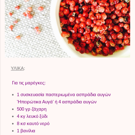
ΥΛΙΚΑ
:
Για τις μαρέγκες:
1 συσκευασία παστεριωμένα ασπράδια αυγών
'Ηπειρώτικα Αυγά' ή 4 ασπράδια αυγών
500 γρ ζάχαρη
4 κγ λευκό ξύδι
8 κσ καυτό νερό
1 βανίλια