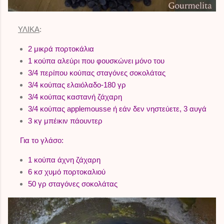
ΥΛΙΚΑ
:
2 μικρά πορτοκάλια
1 κούπα αλεύρι που φουσκώνει μόνο του
3/4 περίπου κούπας σταγόνες σοκολάτας
3/4 κούπας ελαιόλαδο-180 γρ
3/4 κούπας καστανή ζάχαρη
3/4 κούπας applemousse ή εάν δεν νηστεύετε, 3 αυγά
3 κγ μπέικιν πάουντερ
Για το γλάσο:
1 κούπα άχνη ζάχαρη
6 κσ χυμό πορτοκαλιού
50 γρ σταγόνες σοκολάτας