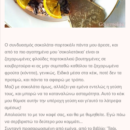
Ο συνδυασμός σοκολάτα-πορτοκάλι πάντα μου άρεσε, και
από τα πιο αγαπημένα μου 'σοκολατάκια' είναι οι
ζαχαρωμένες φλούδες πορτοκαλιού βουτηγμένες σε
κουβερτούρα-κι ας μην συμπαθώ καθόλου τα ζαχαρωμένα
φρούτα (κόντιτα), γενικώς. Ειδικά μέσα στα κέικ, ποτέ δεν τα
προτιμώ, και πάντα τα αφαιρώ με τρόπο.
Μαζί με σοκολάτα όμως, αλλάζει για εμένα εντελώς η γεύση
τους, και μπορώ να τα καταναλώνω ασταμάτητα. Αυτό το κέικ
μου θύμισε αυτήν την υπέροχη γεύση και γι'αυτό το λάτρεψα
αμέσως!
Απολαύστε το με τον καφέ σας, και θα με θυμηθείτε. Εγώ πάω
να σερβιριστώ το δεύτερο μου κομμάτι...
Συνταγή προσαρμοσμένη από εμένα, από το βιβλίο: 'Τσάι,