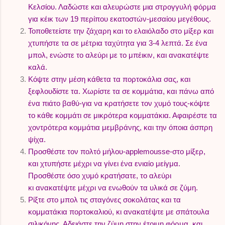
Κελσίου. Λαδώστε και αλευρώστε μια στρογγυλή φόρμα
για κέικ των 19 περίπου εκατοστών-μεσαίου μεγέθους.
Τοποθετείστε την ζάχαρη και το ελαιόλαδο στο μίξερ και
χτυπήστε τα σε μέτρια ταχύτητα για 3-4 λεπτά. Σε ένα
μπολ, ενώστε το αλεύρι με το μπέικιν, και ανακατέψτε
καλά.
Κόψτε στην μέση κάθετα τα πορτοκάλια σας, και
ξεφλουδίστε τα. Χωρίστε τα σε κομμάτια, και πάνω από
ένα πιάτο βαθύ-για να κρατήσετε τον χυμό τους-κόψτε
το κάθε κομμάτι σε μικρότερα κομματάκια. Αφαιρέστε τα
χοντρότερα κομμάτια μεμβράνης, και την όποια άσπρη
ψίχα.
Προσθέστε τον πολτό μήλου-applemousse-στο μίξερ,
και χτυπήστε μέχρι να γίνει ένα ενιαίο μείγμα.
Προσθέστε όσο χυμό κρατήσατε, το αλεύρι
κι
ανακατέψτε μέχρι να ενωθούν τα υλικά σε ζύμη.
Ρίξτε στο μπολ τις σταγόνες σοκολάτας και τα
κομματάκια πορτοκαλιού, κι ανακατέψτε με σπάτουλα
σιλικόνης. Αδειάστε την ζύμη στην έτοιμη φόρμα, και