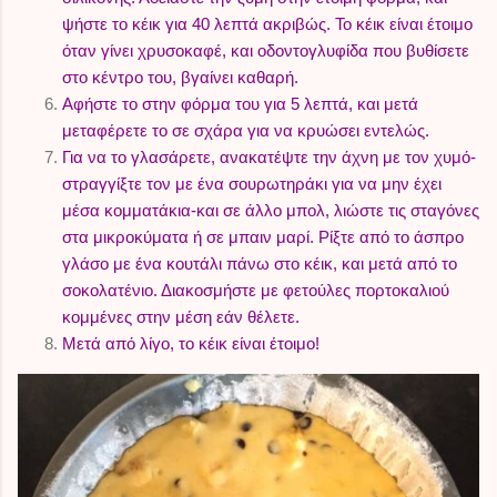
ψήστε το κέικ για 40 λεπτά ακριβώς. Το κέικ είναι έτοιμο
όταν γίνει χρυσοκαφέ, και οδοντογλυφίδα που βυθίσετε
στο κέντρο του, βγαίνει καθαρή.
Αφήστε το στην φόρμα του για 5 λεπτά, και μετά
μεταφέρετε το σε σχάρα για να κρυώσει εντελώς.
Για να το γλασάρετε, ανακατέψτε την άχνη με τον χυμό-
στραγγίξτε τον με ένα σουρωτηράκι για να μην έχει
μέσα κομματάκια-και σε άλλο μπολ, λιώστε τις σταγόνες
στα μικροκύματα ή σε μπαιν μαρί. Ρίξτε από το άσπρο
γλάσο με ένα κουτάλι πάνω στο κέικ, και μετά από το
σοκολατένιο. Διακοσμήστε με φετούλες πορτοκαλιού
κομμένες στην μέση εάν θέλετε.
Μετά από λίγο, το κέικ είναι έτοιμο!