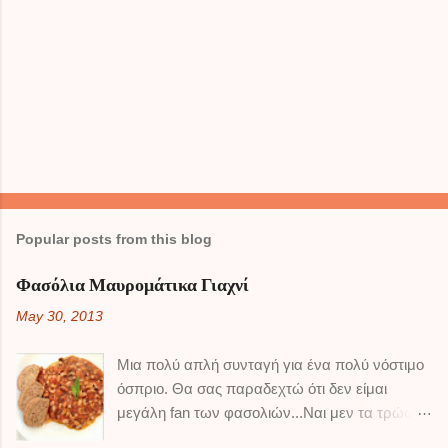
m
m
e
n
t
Popular posts from this blog
Φασόλια Μαυρομάτικα Γιαχνί
May 30, 2013
Μια πολύ απλή συνταγή για ένα πολύ νόστιμο
όσπριο. Θα σας παραδεχτώ ότι δεν είμαι
μεγάλη fan των φασολιών...Ναι μεν τα τρώω,
αλλά δεν τρελαίνομαι κιόλας ! Τα μαυρομάτικα