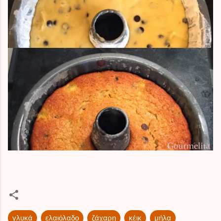
γλυκά
ελαιόλαδο
ζάχαρη
κέικ
μήλα