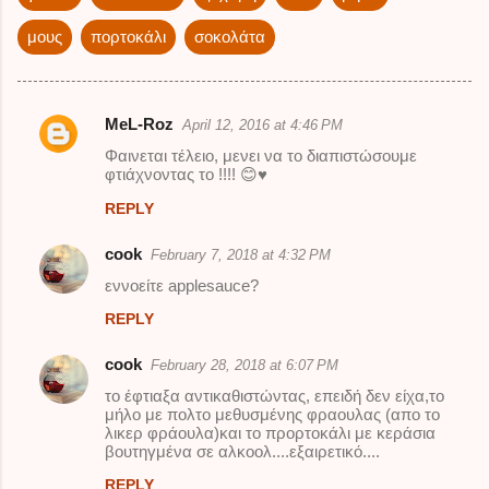
μους
πορτοκάλι
σοκολάτα
MeL-Roz
April 12, 2016 at 4:46 PM
C
Φαινεται τέλειο, μενει να το διαπιστώσουμε
o
φτιάχνοντας το !!!! 😊♥️
m
REPLY
m
cook
February 7, 2018 at 4:32 PM
e
εννοείτε applesauce?
n
t
REPLY
s
cook
February 28, 2018 at 6:07 PM
το έφτιαξα αντικαθιστώντας, επειδή δεν είχα,το
μήλο με πολτο μεθυσμένης φραουλας (απο το
λικερ φράουλα)και το προρτοκάλι με κεράσια
βουτηγμένα σε αλκοολ....εξαιρετικό....
REPLY