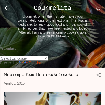
Skip to main content
Gourmelita
Gourmet: when the first bite makes you
passionately long for the next one. This blog is
dedicated to really good food and true, soulful
family recipes that have been tested and loved.
After all, I am a Greek momma cooking up a
storm. XOXO Marilita
Translate
Powered by
Translate
Νηστίσιμο Κέικ Πορτοκάλι Σοκολάτα
April 05, 2015