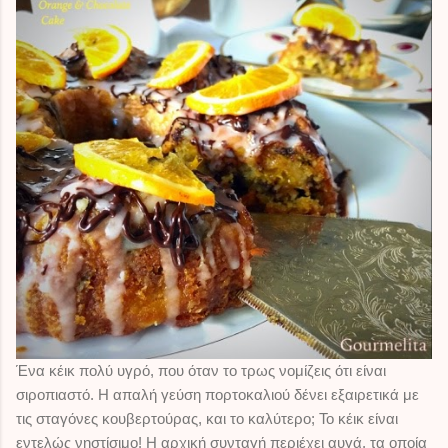
Ένα κέικ πολύ υγρό, που όταν το τρως νομίζεις ότι είναι
σιροπιαστό. Η απαλή γεύση πορτοκαλιού δένει εξαιρετικά με
τις σταγόνες κουβερτούρας, και το καλύτερο; Το κέικ είναι
εντελώς νηστίσιμο! Η αρχική συνταγή περιέχει αυγά, τα οποία