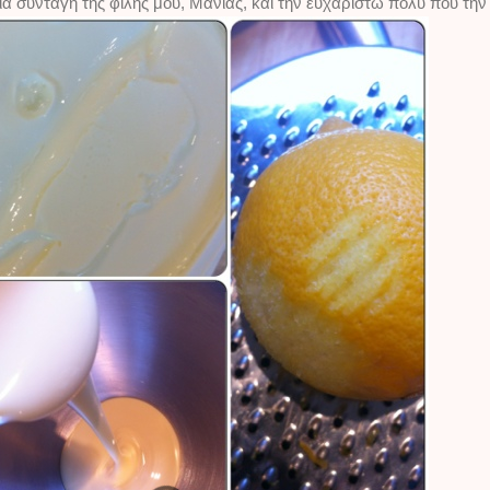
ια συνταγή της φίλης μου, Μάνιας, και την ευχαριστώ πολύ που την