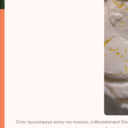
Όταν πρωτοέφαγα αύτην την mousse, ενθουσιάστηκα! Είναι α