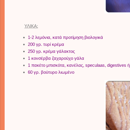
ΥΛΙΚΑ:
1-2 λεμόνια, κατά προτίμηση βιολογικά
200 γρ. τυρί κρέμα
250 γρ. κρέμα γάλακτος
1 κονσέρβα ζαχαρούχο γάλα
1 πακέτο μπισκότα, κανέλας, speculaas, digestives ή 
60 γρ. βούτυρο λιωμένο