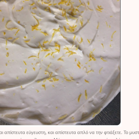
πίστευτα εύγευστη, και απίστευτα απλό να την φτιάξετε. Το μυστικ