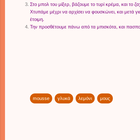
Στο μπολ του μίξερ, βάζουμε το τυρί κρέμα, και το 
Χτυπάμε μέχρι να αρχίσει να φουσκώνει, και μετά γ
έτοιμη.
Την προσθέτουμε πάνω από τα μπισκότα, και πασπαλί
mousse
γλυκά
λεμόνι
μους
C
o
m