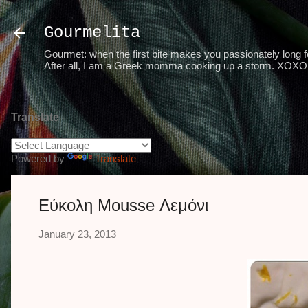
Gourmelita
Gourmet: when the first bite makes you passionately long for
After all, I am a Greek momma cooking up a storm. XOXO 
Translate
Powered by
Translate
Εύκολη Mousse Λεμόνι
January 23, 2013