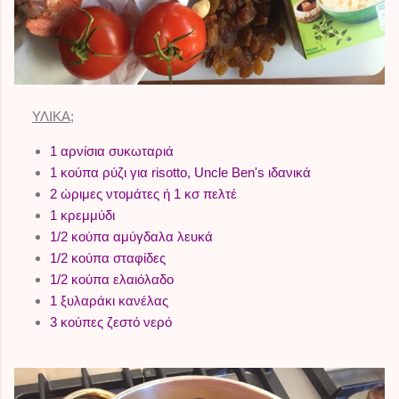
ΥΛΙΚΑ
;
1 αρνίσια συκωταριά
1 κούπα ρύζι για risotto, Uncle Ben's ιδανικά
2 ώριμες ντομάτες ή 1 κσ πελτέ
1 κρεμμύδι
1/2 κούπα αμύγδαλα λευκά
1/2 κούπα σταφίδες
1/2 κούπα ελαιόλαδο
1 ξυλαράκι κανέλας
3 κούπες ζεστό νερό