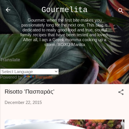
Skip to main content
Gourmelita
Gourmet: when the first bite makes you
passionately long for the next one. This blog is
dedicated to really good food and true, soulful
family recipes that have been tested and loved.
After all, I am a Greek momma cooking up a
storm. XOXO Marilita
Translate
Powered by
Translate
Risotto 'Πασπαράς'
December 22, 2015