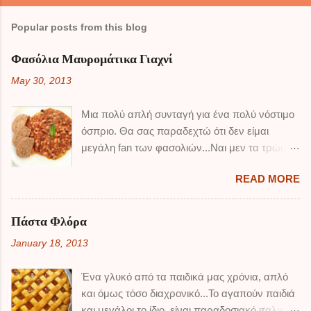
Popular posts from this blog
Φασόλια Μαυρομάτικα Γιαχνί
May 30, 2013
Μια πολύ απλή συνταγή για ένα πολύ νόστιμο
όσπριο. Θα σας παραδεχτώ ότι δεν είμαι
μεγάλη fan των φασολιών...Ναι μεν τα τρώω,
αλλά δεν τρελαίνομαι κιόλας ! Τα μαυρομάτικα
READ MORE
είναι από αυτά που συμπαθώ περισσότερο
όμως, και αυτή η συνταγή είναι πολύ καλή
μπορώ να πω. Για να φάω εγώ δύο πιάτα
Πάστα Φλόρα
φασόλια... ΥΛΙΚΑ: 500 γρ φασόλια
January 18, 2013
μαυρομάτικα 4-5 κρεμμυδάκια ξερά 1/2 κούπα
ελαιόλαδο 1-2 σκελίδες σκόρδου
Ένα γλυκό από τα παιδικά μας χρόνια, απλό
χοντροκομμένες 4 ντομάτες ώριμες 1 κουτί
και όμως τόσο διαχρονικό...Το αγαπούν παιδιά
ντομάτας τριμμένης λίγα φύλλα δυόσμου 3
και μεγάλοι το ίδιο, είναι παραδοσιακό ιταλικό