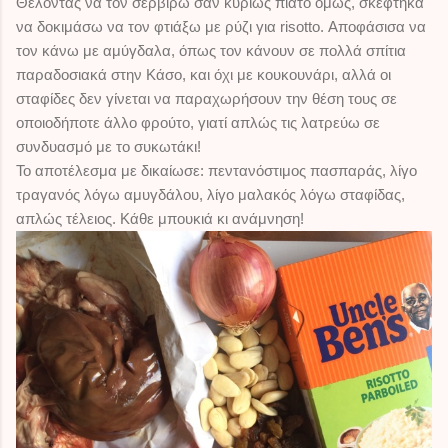
Θέλοντας να τον σερβίρω σαν κυρίως πιάτο όμως, σκέφτηκα
να δοκιμάσω να τον φτιάξω με ρύζι για risotto. Αποφάσισα να
τον κάνω με αμύγδαλα, όπως τον κάνουν σε πολλά σπίτια
παραδοσιακά στην Κάσο, και όχι με κουκουνάρι, αλλά οι
σταφίδες δεν γίνεται να παραχωρήσουν την θέση τους σε
οποιοδήποτε άλλο φρούτο, γιατί απλώς τις λατρεύω σε
συνδυασμό με το συκωτάκι!
Το αποτέλεσμα με δικαίωσε: πεντανόστιμος πασπαράς, λίγο
τραγανός λόγω αμυγδάλου, λίγο μαλακός λόγω σταφίδας,
απλώς τέλειος. Κάθε μπουκιά κι ανάμνηση!