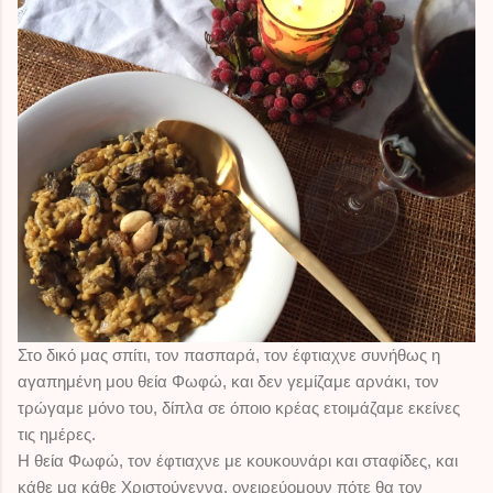
il
Στο δικό μας σπίτι, τον πασπαρά, τον έφτιαχνε συνήθως η
αγαπημένη μου θεία Φωφώ, και δεν γεμίζαμε αρνάκι, τον
τρώγαμε μόνο του, δίπλα σε όποιο κρέας ετοιμάζαμε εκείνες
τις ημέρες.
Η θεία Φωφώ, τον έφτιαχνε με κουκουνάρι και σταφίδες, και
κάθε μα κάθε Χριστούγεννα, ονειρεύομουν πότε θα τον