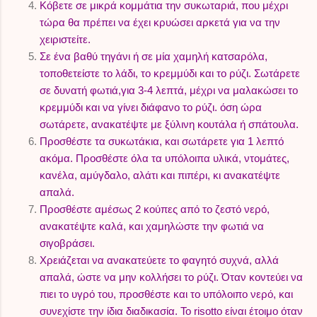
Κόβετε σε μικρά κομμάτια την συκωταριά, που μέχρι
τώρα θα πρέπει να έχει κρυώσει αρκετά για να την
χειριστείτε.
Σε ένα βαθύ τηγάνι ή σε μία χαμηλή κατσαρόλα,
τοποθετείστε το λάδι, το κρεμμύδι και το ρύζι. Σωτάρετε
σε δυνατή φωτιά,για 3-4 λεπτά, μέχρι να μαλακώσει το
κρεμμύδι και να γίνει διάφανο το ρύζι. όση ώρα
σωτάρετε, ανακατέψτε με ξύλινη κουτάλα ή σπάτουλα.
Προσθέστε τα συκωτάκια, και σωτάρετε για 1 λεπτό
ακόμα. Προσθέστε όλα τα υπόλοιπα υλικά, ντομάτες,
κανέλα, αμύγδαλο, αλάτι και πιπέρι, κι ανακατέψτε
απαλά.
Προσθέστε αμέσως 2 κούπες από το ζεστό νερό,
ανακατέψτε καλά, και χαμηλώστε την φωτιά να
σιγοβράσει.
Χρειάζεται να ανακατεύετε το φαγητό συχνά, αλλά
απαλά, ώστε να μην κολλήσει το ρύζι. Όταν κοντεύει να
πιει το υγρό του, προσθέστε και το υπόλοιπο νερό, και
συνεχίστε την ίδια διαδικασία. Το risotto είναι έτοιμο όταν