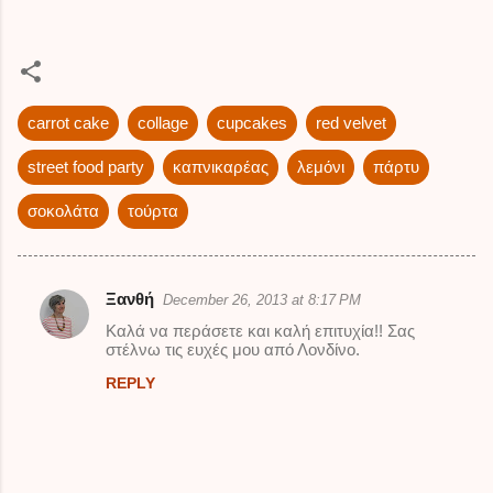
carrot cake
collage
cupcakes
red velvet
street food party
καπνικαρέας
λεμόνι
πάρτυ
σοκολάτα
τούρτα
Ξανθή
December 26, 2013 at 8:17 PM
C
Καλά να περάσετε και καλή επιτυχία!! Σας
o
στέλνω τις ευχές μου από Λονδίνο.
m
REPLY
m
e
n