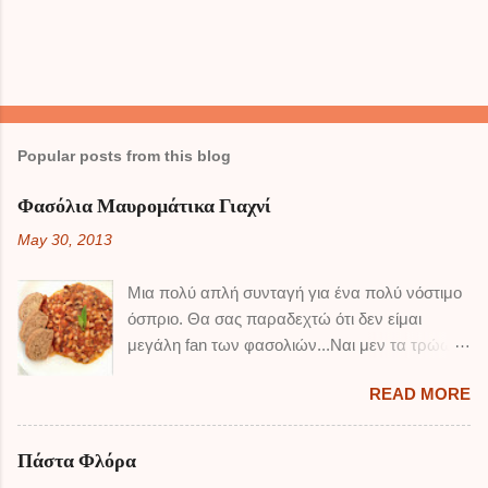
Popular posts from this blog
Φασόλια Μαυρομάτικα Γιαχνί
May 30, 2013
Μια πολύ απλή συνταγή για ένα πολύ νόστιμο
όσπριο. Θα σας παραδεχτώ ότι δεν είμαι
μεγάλη fan των φασολιών...Ναι μεν τα τρώω,
αλλά δεν τρελαίνομαι κιόλας ! Τα μαυρομάτικα
READ MORE
είναι από αυτά που συμπαθώ περισσότερο
όμως, και αυτή η συνταγή είναι πολύ καλή
μπορώ να πω. Για να φάω εγώ δύο πιάτα
Πάστα Φλόρα
φασόλια... ΥΛΙΚΑ: 500 γρ φασόλια