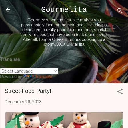
Skip to main content
Gourmelita
Gourmet: when the first bite makes you
passionately long for the next one. This blog is
dedicated to really good food and true, soulful
family recipes that have been tested and loved.
After all, I am a Greek momma cooking up a
storm. XOXO Marilita
Translate
Powered by
Translate
Street Food Party!
December 26, 2013