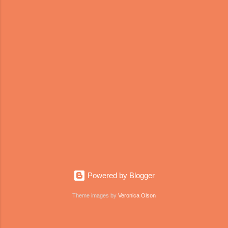
on autopilot, just waiting for it to end, so that we
can get on a plane and spend what is left of the
summer on our island. Each year, before
departing from Athens to Kasos, I would clean
out the pantry and as we would travel to our
remote island by boat-16 hours to get there with
the fast route, 24 with the slow one-I would load
the car with all the forgotten goods I neglected to
use during the winter. The year I c...
Powered by Blogger
Theme images by
Veronica Olson