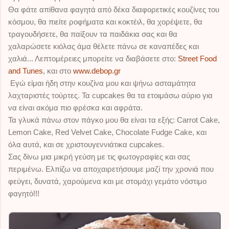
Θα φάτε απίθανα φαγητά από δέκα διαφορετικές κουζίνες του
κόσμου, θα πιείτε ροφήματα και κοκτέιλ, θα χορέψετε, θα
τραγουδήσετε, θα παίξουν τα παιδάκια σας και θα
χαλαρώσετε κιόλας άμα θέλετε πάνω σε καναπέδες και
χαλιά... Λεπτομέρειες μπορείτε να διαβάσετε στο:
Street Food
and Tunes
, και στο
www.debop.gr
Εγώ είμαι ήδη στην κουζίνα μου και ψήνω ασταμάτητα
λαχταριστές τούρτες. Τα cupcakes θα τα ετοιμάσω αύριο για
να είναι ακόμα πιο φρέσκα και αφράτα.
il
Τα γλυκά πάνω στον πάγκο μου θα είναι τα εξής: Carrot Cake,
Lemon Cake, Red Velvet Cake, Chocolate Fudge Cake, και
όλα αυτά, και σε χριστουγεννιάτικα cupcakes.
Σας δίνω μια μικρή γεύση με τις φωτογραφίες και σας
περιμένω. Ελπίζω να αποχαιρετήσουμε μαζί την χρονιά που
φεύγει, δυνατά, χαρούμενα και με στομάχι γεμάτο νόστιμο
φαγητό!!!