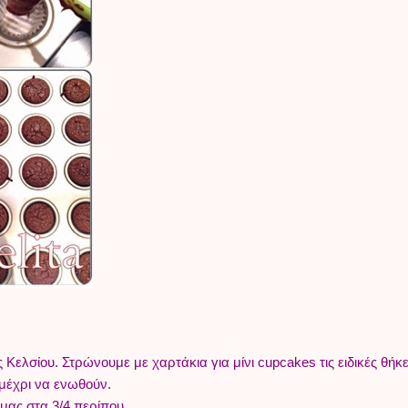
ελσίου. Στρώνουμε με χαρτάκια για μίνι cupcakes τις ειδικές θήκε
 μέχρι να ενωθούν.
 μας στα 3/4 περίπου.