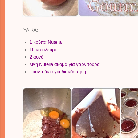
ΥΛΙΚΑ:
1 κούπα Nutella
10 κσ αλεύρι
2 αυγά
λίγη Nutella ακόμα για γαρνιτούρα
φουντούκια για διακόσμηση