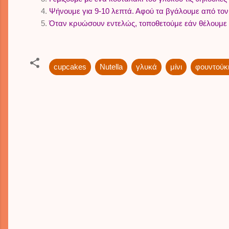
Ψήνουμε για 9-10 λεπτά. Αφού τα βγάλουμε από τον
Όταν κρυώσουν εντελώς, τοποθετούμε εάν θέλουμε λ
cupcakes
Nutella
γλυκά
μίνι
φουντούκ
C
o
m
m
e
n
t
s