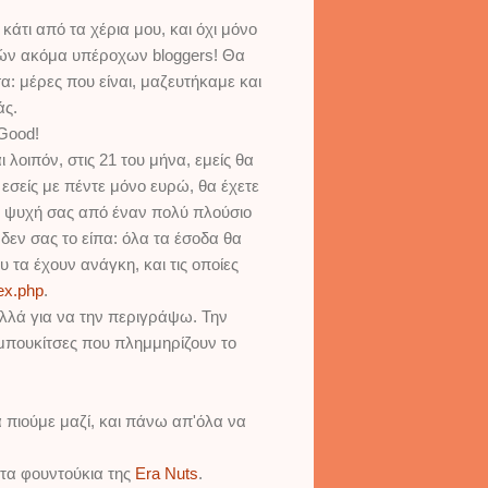
κάτι από τα χέρια μου, και όχι μόνο
λών ακόμα υπέροχων bloggers! Θα
: μέρες που είναι, μαζευτήκαμε και
άς.
 Good!
 λοιπόν, στις 21 του μήνα, εμείς θα
 εσείς με πέντε μόνο ευρώ, θα έχετε
ην ψυχή σας από έναν πολύ πλούσιο
δεν σας το είπα: όλα τα έσοδα θα
υ τα έχουν ανάγκη, και τις οποίες
dex.php
.
ολλά για να την περιγράψω. Την
 μπουκίτσες που πλημμηρίζουν το
α πιούμε μαζί, και πάνω απ'όλα να
ι τα φουντούκια της
Era Nuts
.