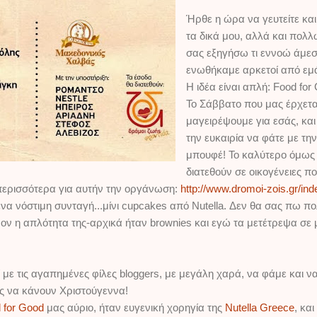
Ήρθε η ώρα να γευτείτε και 
τα δικά μου, αλλά και πολ
σας εξηγήσω τι εννοώ άμεσα
ενωθήκαμε αρκετοί από εμ
Η ιδέα είναι απλή: Food for
Το Σάββατο που μας έρχεται
μαγειρέψουμε για εσάς, και
την ευκαιρία να φάτε με τ
μπουφέ! Το καλύτερο όμως 
διατεθούν σε οικογένειες πο
 περισσότερα για αυτήν την οργάνωση:
http://www.dromoi-zois.gr/in
να νόστιμη συνταγή...μίνι cupcakes από Nutella. Δεν θα σας πω π
ρον η απλότητα της-αρχικά ήταν brownies και εγώ τα μετέτρεψα σε
με τις αγαπημένες φίλες bloggers, με μεγάλη χαρά, να φάμε και ν
ες να κάνουν Χριστούγεννα!
 for Good
μας αύριο, ήταν ευγενική χορηγία της
Nutella Greece
, κα