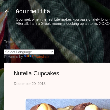
Gourmelita
Gourmet: when the first bite makes you passionately long for
After all, I am a Greek momma cooking up a storm. XOXO 
Translate
Powered by
Translate
Nutella Cupcakes
December 20, 2013