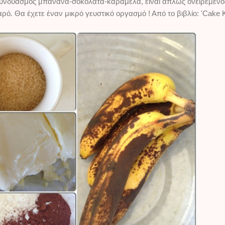
υνδυασμός μπανάνα-σοκολάτα-καραμέλα, είναι απλώς ονειρεμένος..
αρό. Θα έχετε έναν μικρό γευστικό οργασμό ! Από το βιβλίο: 'Cake