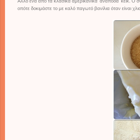
Άλλο ένα από τα κλασικά αμερικάνικα 'ανάποδα' κέικ. Ο σ
οπότε δοκιμάστε το με καλό παγωτό βανίλια όταν είναι χλι
il