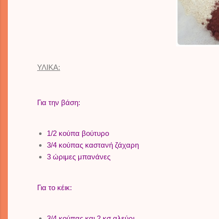
ΥΛΙΚΑ:
Για την βάση:
1/2 κούπα βούτυρο
3/4 κούπας καστανή ζάχαρη
3 ώριμες μπανάνες
Για το κέικ:
3/4 κούπας και 2 κσ αλεύρι