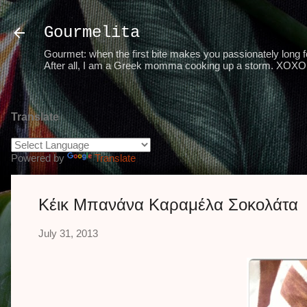
Gourmelita
Gourmet: when the first bite makes you passionately long for
After all, I am a Greek momma cooking up a storm. XOXO 
Translate
Powered by
Translate
Κέικ Μπανάνα Καραμέλα Σοκολάτα
July 31, 2013