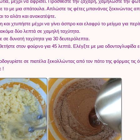
τιά, μέχρι να αφρίσει. Προσθέστε την ζάχαρη, χαμηλώστε την φωτ
τε το με μια σπάτουλα. Απλώστε τις φέτες μπανάνας ξεκινώντας απ
ι το αλάτι και ανακατέψτε.
η και χτυπήστε μέχρι να γίνει άσπρο και ελαφρύ το μείγμα για περί
α ακόμα δύο λεπτά σε χαμηλή ταχύτητα.
ε σε δυνατή ταχύτητα για 30 δευτερόλεπτα.
τήστε στον φούρνο για 45 λεπτά. Ελέγξτε με μια οδοντογλυφίδα εά
οδογυρίστε σε πιατέλα ξεκολλώντας από τον πάτο της φόρμας τις ό
 !