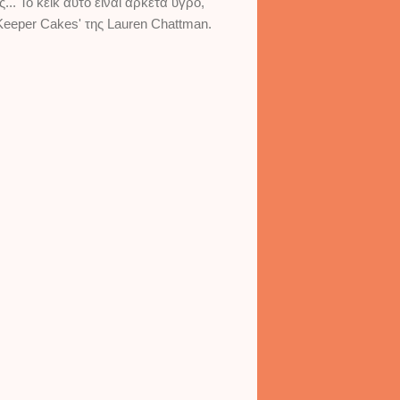
. Το κέικ αυτό είναι αρκετά υγρό,
 Keeper Cakes' της Lauren Chattman.