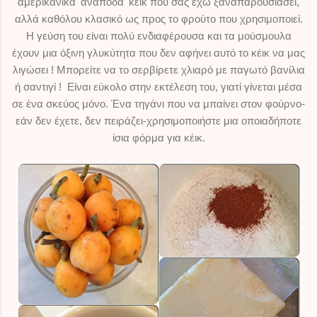
αμερικάνικα 'ανάποδα' κέικ που σας έχω ξαναπαρουσιάσει,
αλλά καθόλου κλασικό ως προς το φρούτο που χρησιμοποιεί.
Η γεύση του είναι πολύ ενδιαφέρουσα και τα μούσμουλα
έχουν μια όξινη γλυκύτητα που δεν αφήνει αυτό το κέικ να μας
λιγώσει ! Μπορείτε να το σερβίρετε χλιαρό με παγωτό βανίλια
ή σαντιγί ! Είναι εύκολο στην εκτέλεση του, γιατί γίνεται μέσα
σε ένα σκεύος μόνο. Ένα τηγάνι που να μπαίνει στον φούρνο-
εάν δεν έχετε, δεν πειράζει-χρησιμοποιήστε μια οποιαδήποτε
ίσια φόρμα για κέικ.
il