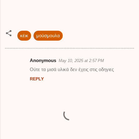
κέικ
μούσμουλα
Anonymous
May 10, 2025 at 2:57 PM
C
Ούτε τα μισά υλικά δεν έχεις στις οδηγιες
o
REPLY
m
m
e
n
t
s