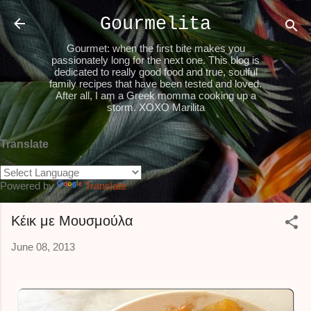
Skip to main content
Gourmelita
Gourmet: when the first bite makes you
passionately long for the next one. This blog is
dedicated to really good food and true, soulful
family recipes that have been tested and loved.
After all, I am a Greek momma cooking up a
storm. XOXO Marilita
Translate
Powered by
Translate
Κέικ με Μουσμούλα
June 08, 2013