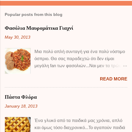
Popular posts from this blog
Φασόλια Μαυρομάτικα Γιαχνί
May 30, 2013
Μια πολύ απλή συνταγή για ένα πολύ νόστιμο
όσπριο. Θα σας παραδεχτώ ότι δεν είμαι
μεγάλη fan των φασολιών...Ναι μεν τα τρώω,
αλλά δεν τρελαίνομαι κιόλας ! Τα μαυρομάτικα
READ MORE
είναι από αυτά που συμπαθώ περισσότερο
όμως, και αυτή η συνταγή είναι πολύ καλή
μπορώ να πω. Για να φάω εγώ δύο πιάτα
Πάστα Φλόρα
φασόλια... ΥΛΙΚΑ: 500 γρ φασόλια
January 18, 2013
μαυρομάτικα 4-5 κρεμμυδάκια ξερά 1/2 κούπα
ελαιόλαδο 1-2 σκελίδες σκόρδου
Ένα γλυκό από τα παιδικά μας χρόνια, απλό
χοντροκομμένες 4 ντομάτες ώριμες 1 κουτί
και όμως τόσο διαχρονικό...Το αγαπούν παιδιά
ντομάτας τριμμένης λίγα φύλλα δυόσμου 3