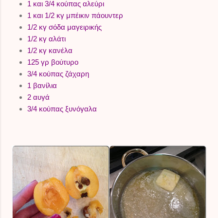
1 και 3/4 κούπας αλεύρι
1 και 1/2 κγ μπέικιν πάουντερ
1/2 κγ σόδα μαγειρικής
1/2 κγ αλάτι
1/2 κγ κανέλα
125 γρ βούτυρο
3/4 κούπας ζάχαρη
1 βανίλια
2 αυγά
3/4 κούπας ξυνόγαλα